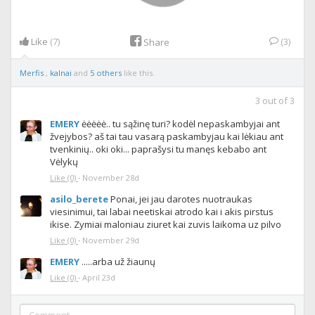
Like
(7)
(3)
Share
Merfis
,
kalnai
and
5 others
like this.
3
out of
3
EMERY
ėėėėė.. tu sąžinę turi? kodėl nepaskambyjai ant
žvejybos? aš tai tau vasarą paskambyjau kai lėkiau ant
tvenkinių.. oki oki... paprašysi tu manęs kebabo ant
Vėlykų
Like
(0)
·
November 28d
asilo_berete
Ponai, jei jau darotes nuotraukas
viesinimui, tai labai neetiskai atrodo kai i akis pirstus
ikise. Zymiai maloniau ziuret kai zuvis laikoma uz pilvo
Like
(0)
·
November 29d
EMERY
.....arba už žiaunų
Like
(0)
·
April 23d