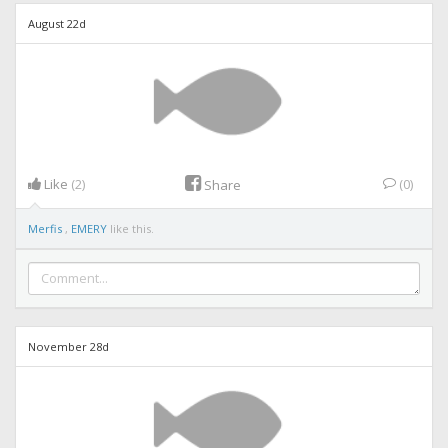
August 22d
Like
(2)
(0)
Share
Merfis
,
EMERY
like this.
November 28d