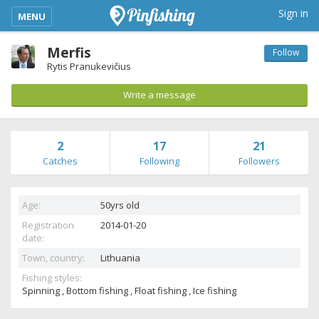
kimba_base_header_mobile_menu_toggle
Sign in
MENU
Merfis
Follow
Rytis Pranukevičius
Write a message
2
17
21
Catches
Following
Followers
Age:
50yrs old
Registration
2014-01-20
date:
Town, country:
Lithuania
Fishing styles:
Spinning , Bottom fishing , Float fishing , Ice fishing